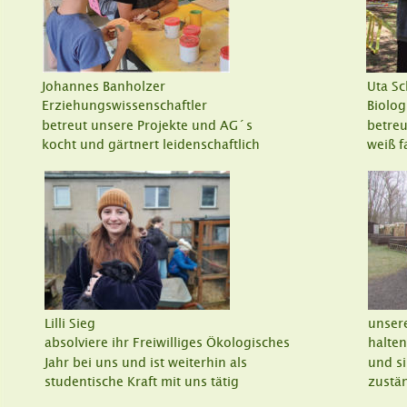
Johannes Banholzer
Uta S
Erziehungswissenschaftler
Biolog
betreut unsere Projekte und AG´s
betreu
kocht und gärtnert leidenschaftlich
weiß f
Lilli Sieg
unsere
absolviere ihr Freiwilliges Ökologisches 
halte
Jahr bei uns und ist weiterhin als
und si
studentische Kraft mit uns tätig
zustä