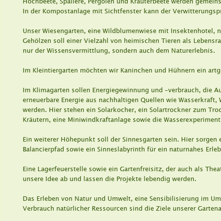
Hochbeete, Spaliere, Pergolen und Kräuterbeete werden gemeins
In der Kompostanlage mit Sichtfenster kann der Verwitterungsp
Unser Wiesengarten, eine Wildblumenwiese mit Insektenhotel, 
Gehölzen soll einer Vielzahl von heimischen Tieren als Lebensr
nur der Wissensvermittlung, sondern auch dem Naturerlebnis. 
Im Kleintiergarten möchten wir Kaninchen und Hühnern ein artg
Im Klimagarten sollen Energiegewinnung und –verbrauch, die A
erneuerbare Energie aus nachhaltigen Quellen wie Wasserkraft,
werden. Hier stehen ein Solarkocher, ein Solartrockner zum T
Kräutern, eine Miniwindkraftanlage sowie die Wasserexperiment
Ein weiterer Höhepunkt soll der Sinnesgarten sein. Hier sorgen
Balancierpfad sowie ein Sinneslabyrinth für ein naturnahes Erleb
Eine Lagerfeuerstelle sowie ein Gartenfreisitz, der auch als Th
unsere Idee ab und lassen die Projekte lebendig werden.
Das Erleben von Natur und Umwelt, eine Sensibilisierung im Um
Verbrauch natürlicher Ressourcen sind die Ziele unserer Garten